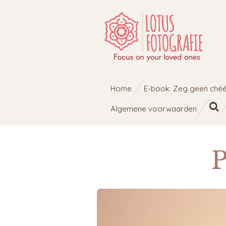
Ga
direct
naar
de
hoofdinhoud
Home
E-book: Zeg geen chéé
Algemene voorwaarden
P